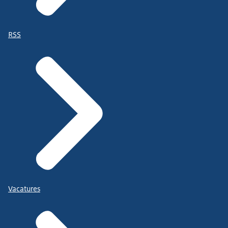
RSS
Vacatures