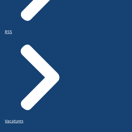
RSS
Vacatures