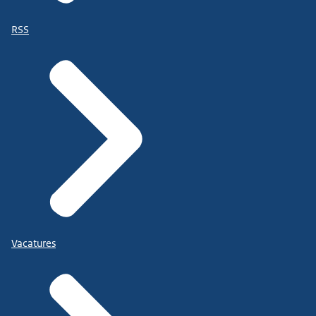
RSS
Vacatures