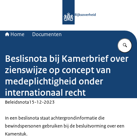
Naar de homepage van Rijksoverheid
Rijksoverheid
Home
Documenten
Vu
Beslisnota bij Kamerbrief over
zienswijze op concept van
medeplichtigheid onder
internationaal recht
Beleidsnota
15-12-2023
In een beslisnota staat achtergrondinformatie die
bewindspersonen gebruiken bij de besluitvorming over een
Kamerstuk.