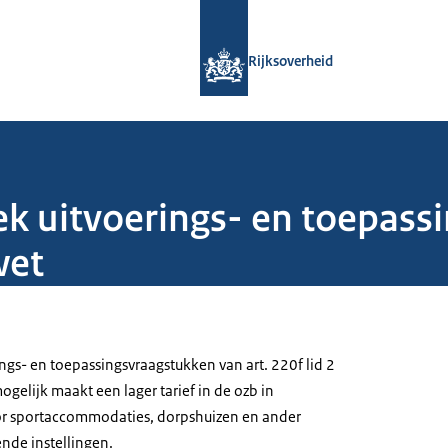
Naar de homepage van Rijksoverheid
Rijksoverheid
k uitvoerings- en toepass
wet
ngs- en toepassingsvraagstukken van art. 220f lid 2
gelijk maakt een lager tarief in de ozb in
or sportaccommodaties, dorpshuizen en ander
nde instellingen.