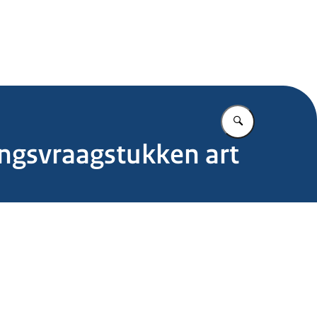
.nl
Vul in wat u z
ingsvraagstukken art