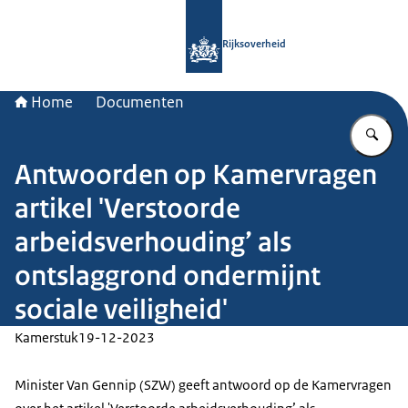
Naar de homepage van Rijksoverheid
Rijksoverheid
Home
Documenten
Vu
Antwoorden op Kamervragen
artikel 'Verstoorde
arbeidsverhouding’ als
ontslaggrond ondermijnt
sociale veiligheid'
Kamerstuk
19-12-2023
Minister Van Gennip (SZW) geeft antwoord op de Kamervragen