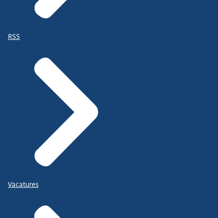
RSS
Vacatures