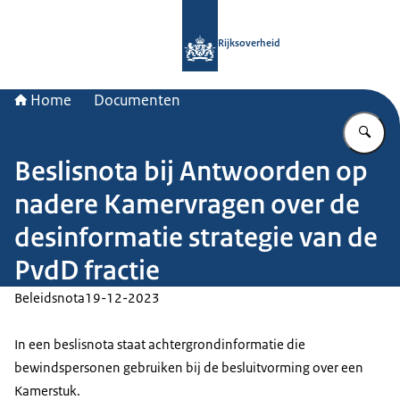
Naar de homepage van Rijksoverheid
Rijksoverheid
Home
Documenten
Vu
Beslisnota bij Antwoorden op
nadere Kamervragen over de
desinformatie strategie van de
PvdD fractie
Beleidsnota
19-12-2023
In een beslisnota staat achtergrondinformatie die
bewindspersonen gebruiken bij de besluitvorming over een
Kamerstuk.