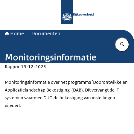
Naar de homepage van Rijksoverheid
Rijksoverheid
Home
Documenten
Vu
Monitoringsinformatie
Rapport
19-12-2023
Monitoringsinformatie over het programma 'Doorontwikkelen
Applicatielandschap Bekostiging' (DAB). Dit vervangt de IT-
systemen waarmee DUO de bekostiging van instellingen
uitvoert.