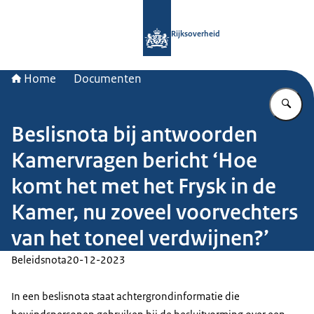
Naar de homepage van Rijksoverheid
Rijksoverheid
Home
Documenten
Vu
Beslisnota bij antwoorden
Kamervragen bericht ‘Hoe
komt het met het Frysk in de
Kamer, nu zoveel voorvechters
van het toneel verdwijnen?’
Beleidsnota
20-12-2023
In een beslisnota staat achtergrondinformatie die