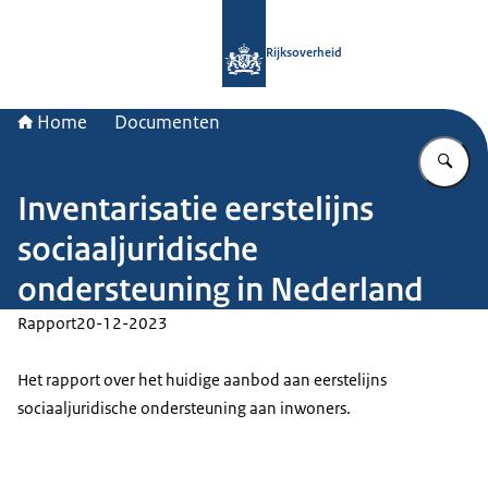
Naar de homepage van Rijksoverheid
Rijksoverheid
Home
Documenten
Vu
Inventarisatie eerstelijns
sociaaljuridische
ondersteuning in Nederland
Rapport
20-12-2023
Het rapport over het huidige aanbod aan eerstelijns
sociaaljuridische ondersteuning aan inwoners.