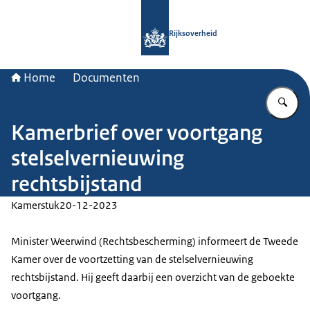
Naar de homepage van Rijksoverheid
Rijksoverheid
Home
Documenten
Vu
Kamerbrief over voortgang
stelselvernieuwing
rechtsbijstand
Kamerstuk
20-12-2023
Minister Weerwind (Rechtsbescherming) informeert de Tweede
Kamer over de voortzetting van de stelselvernieuwing
rechtsbijstand. Hij geeft daarbij een overzicht van de geboekte
voortgang.