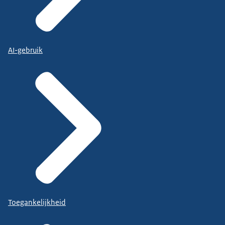
AI-gebruik
Toegankelijkheid