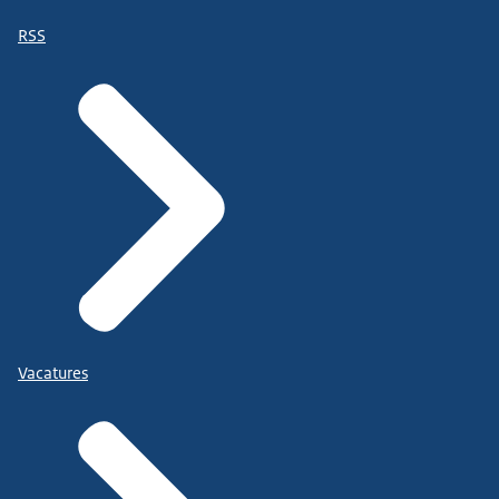
RSS
Vacatures