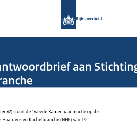
Naar de homepage van Rijksoverheid
Rijksoverheid
 antwoordbrief aan Stichti
ranche
 (IenW) stuurt de Tweede Kamer haar reactie op de
se Haarden- en Kachelbranche (NHK) van 19