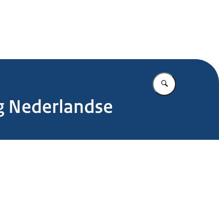
.nl
Vul in wat u z
ng Nederlandse