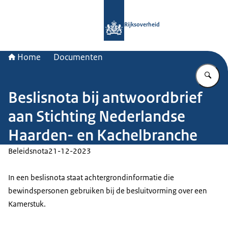
Naar de homepage van Rijksoverheid
Rijksoverheid
Home
Documenten
Vu
Beslisnota bij antwoordbrief
aan Stichting Nederlandse
Haarden- en Kachelbranche
Beleidsnota
21-12-2023
In een beslisnota staat achtergrondinformatie die
bewindspersonen gebruiken bij de besluitvorming over een
Kamerstuk.