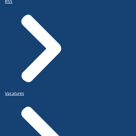
RSS
Vacatures