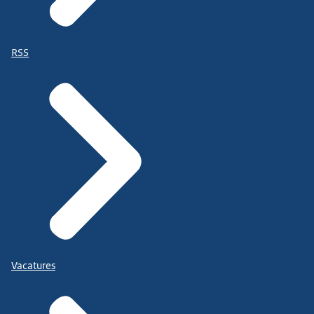
RSS
Vacatures