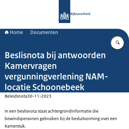
Naar de homepage van Rijksoverheid
Rijksoverheid
Home
Documenten
Vu
Beslisnota bij antwoorden
Kamervragen
vergunningverlening NAM-
locatie Schoonebeek
Beleidsnota
30-11-2023
In een beslisnota staat achtergrondinformatie die
bewindspersonen gebruiken bij de besluitvorming over een
Kamerstuk.