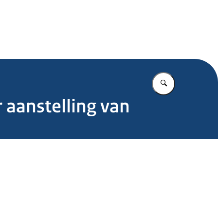
.nl
Vul in wat u z
 aanstelling van