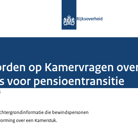
Naar de homepage van Rijksoverheid
Rijksoverheid
orden op Kamervragen over
 voor pensioentransitie
3
 achtergrondinformatie die bewindspersonen
tvorming over een Kamerstuk.