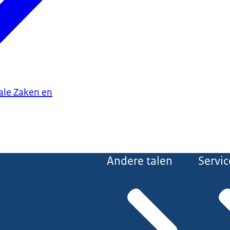
iale Zaken en
Andere talen
Servic