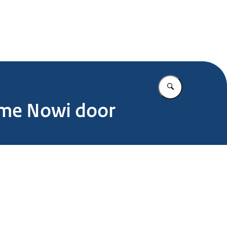
.nl
Vul in wat u z
ame Nowi door