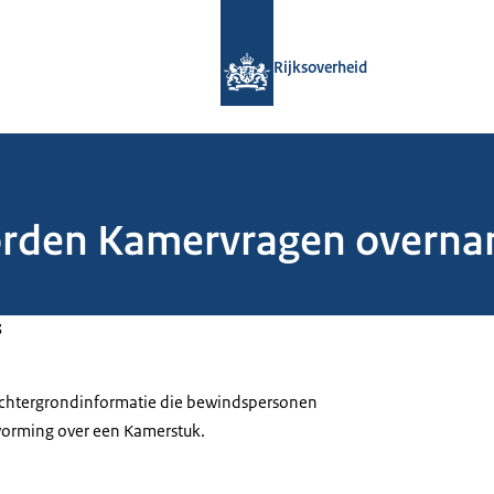
Naar de homepage van Rijksoverheid
Rijksoverheid
oorden Kamervragen overn
3
 achtergrondinformatie die bewindspersonen
tvorming over een Kamerstuk.