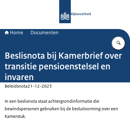
Naar de homepage van Rijksoverheid
Rijksoverheid
Home
Documenten
Vu
Beslisnota bij Kamerbrief over
transitie pensioenstelsel en
invaren
Beleidsnota
21-12-2023
In een beslisnota staat achtergrondinformatie die
bewindspersonen gebruiken bij de besluitvorming over een
Kamerstuk.