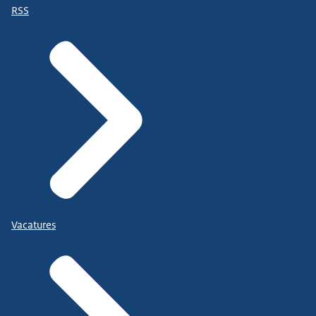
RSS
Vacatures