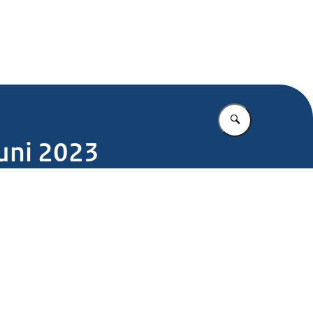
.nl
Vul in wat u z
juni 2023