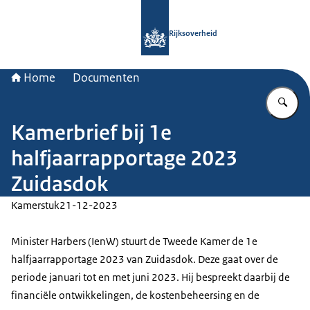
Naar de homepage van Rijksoverheid
Rijksoverheid
Home
Documenten
Vu
Kamerbrief bij 1e
halfjaarrapportage 2023
Zuidasdok
Kamerstuk
21-12-2023
Minister Harbers (IenW) stuurt de Tweede Kamer de 1e
halfjaarrapportage 2023 van Zuidasdok. Deze gaat over de
periode januari tot en met juni 2023. Hij bespreekt daarbij de
financiële ontwikkelingen, de kostenbeheersing en de