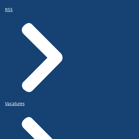
RSS
Vacatures