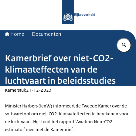
Naar de homepage van Rijksoverheid
Rijksoverheid
Home
Documenten
Vu
Kamerbrief over niet-CO2-
klimaateffecten van de
luchtvaart in beleidsstudies
Kamerstuk
21-12-2023
Minister Harbers (IenW) informeert de Tweede Kamer over de
softwaretool om niet-CO2-klimaateffecten te berekenen voor
de luchtvaart. Hij stuurt het rapport 'Aviation Non-CO2
estimator' mee met de Kamerbrief.