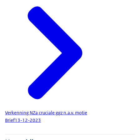
Verkenning NZa cruciale ggz n.a.v. motie
Brief
13-12-2023