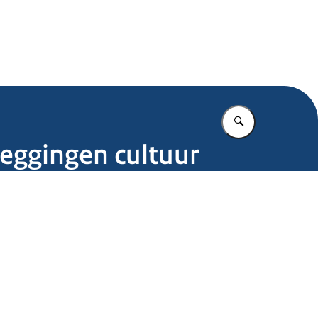
.nl
Vul in wat u z
eggingen cultuur