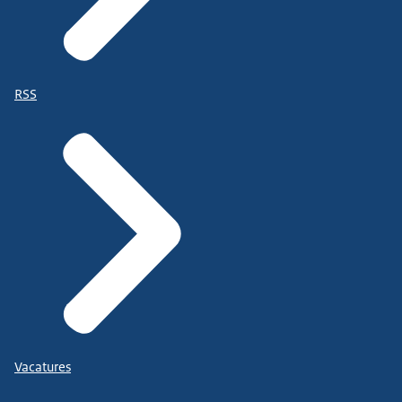
RSS
Vacatures