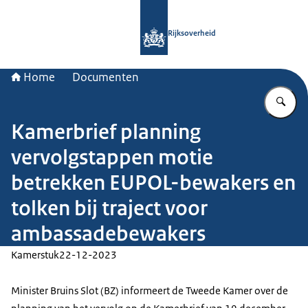
Naar de homepage van Rijksoverheid
Rijksoverheid
Home
Documenten
Vu
Kamerbrief planning
vervolgstappen motie
betrekken EUPOL-bewakers en
tolken bij traject voor
ambassadebewakers
Kamerstuk
22-12-2023
Minister Bruins Slot (BZ) informeert de Tweede Kamer over de