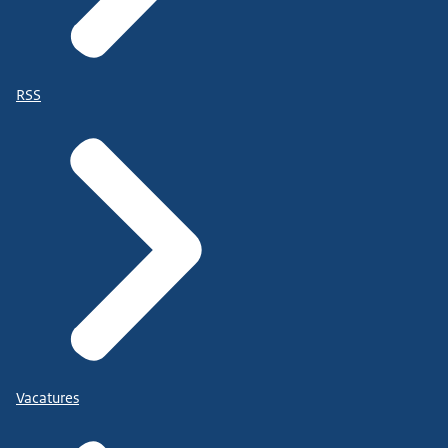
RSS
Vacatures