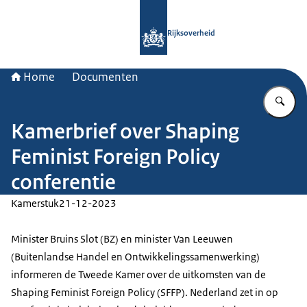
Naar de homepage van Rijksoverheid
Rijksoverheid
Home
Documenten
Vu
Kamerbrief over Shaping
Feminist Foreign Policy
conferentie
Kamerstuk
21-12-2023
Minister Bruins Slot (BZ) en minister Van Leeuwen
(Buitenlandse Handel en Ontwikkelingssamenwerking)
informeren de Tweede Kamer over de uitkomsten van de
Shaping Feminist Foreign Policy (SFFP). Nederland zet in op