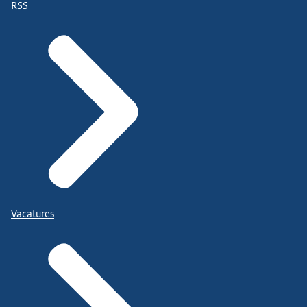
RSS
Vacatures