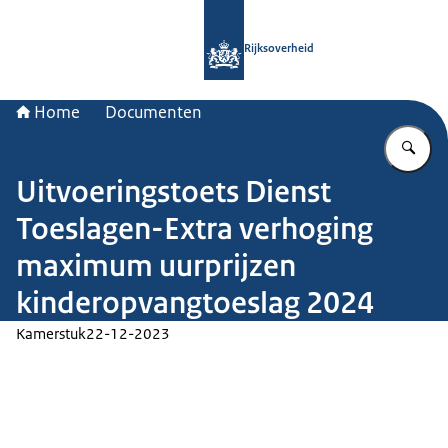
Naar de homepage van Rijksoverheid
Rijksoverheid
Home
Documenten
Vu
Uitvoeringstoets Dienst
Toeslagen-Extra verhoging
maximum uurprijzen
kinderopvangtoeslag 2024
Kamerstuk
22-12-2023