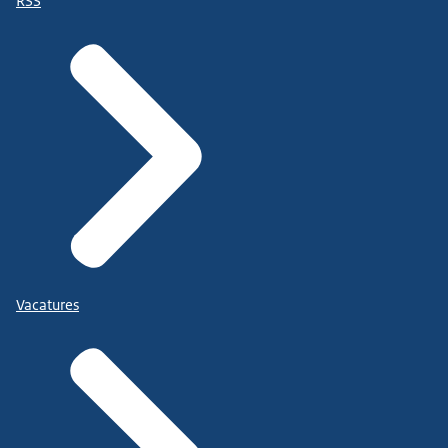
RSS
Vacatures