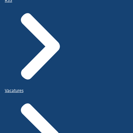
RSS
Vacatures