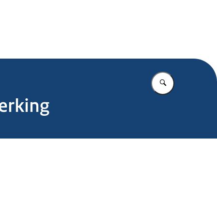
.nl
Vul in wat u z
erking