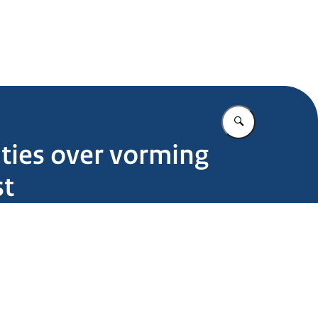
.nl
Vul in wat u z
ties over vorming
st