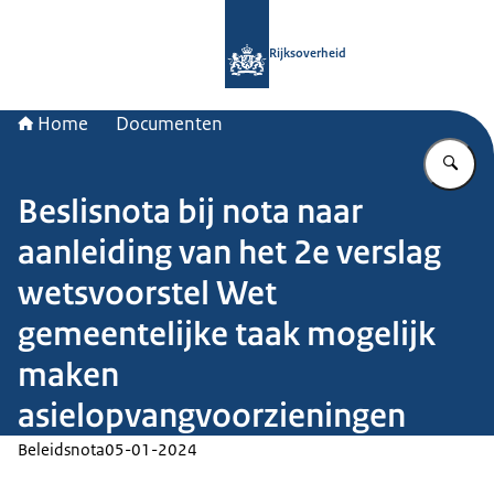
Naar de homepage van Rijksoverheid
Rijksoverheid
Home
Documenten
Vu
Beslisnota bij nota naar
aanleiding van het 2e verslag
wetsvoorstel Wet
gemeentelijke taak mogelijk
maken
asielopvangvoorzieningen
Beleidsnota
05-01-2024