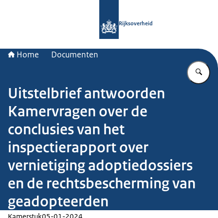
Naar de homepage van Rijksoverheid
Rijksoverheid
Home
Documenten
Vu
Uitstelbrief antwoorden
Kamervragen over de
conclusies van het
inspectierapport over
vernietiging adoptiedossiers
en de rechtsbescherming van
geadopteerden
Kamerstuk
05-01-2024