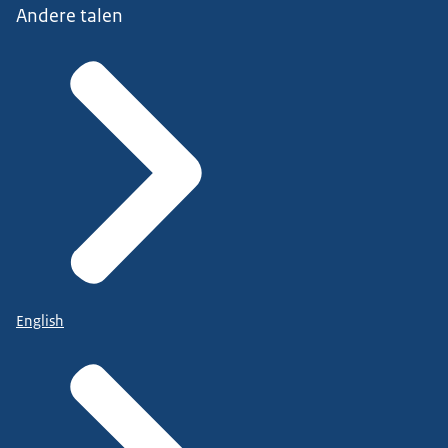
Andere talen
English