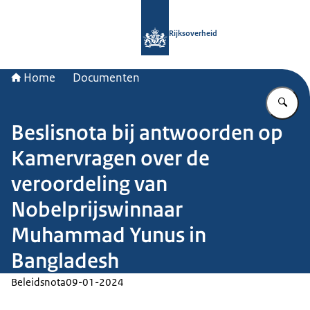
Naar de homepage van Rijksoverheid
Rijksoverheid
Home
Documenten
Vu
Beslisnota bij antwoorden op
Kamervragen over de
veroordeling van
Nobelprijswinnaar
Muhammad Yunus in
Bangladesh
Beleidsnota
09-01-2024