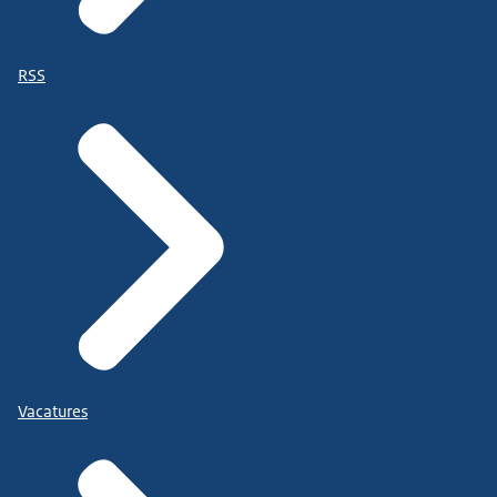
RSS
Vacatures