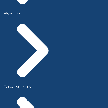
AI-gebruik
Toegankelijkheid