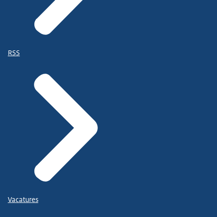
RSS
Vacatures