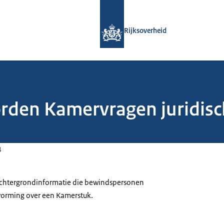
Naar de homepage van Rijksoverheid
Rijksoverheid
orden Kamervragen juridisc
4
 achtergrondinformatie die bewindspersonen
tvorming over een Kamerstuk.