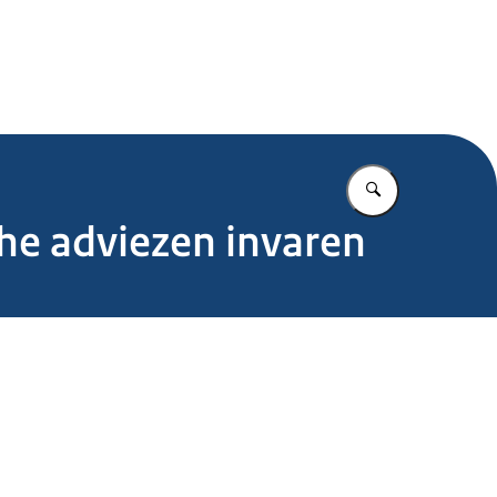
.nl
Vul in wat u z
he adviezen invaren