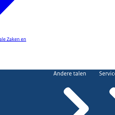
iale Zaken en
Andere talen
Servic