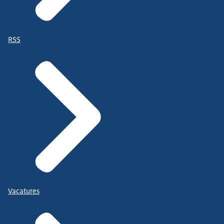
RSS
Vacatures