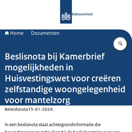
Naar de homepage van Rijksoverheid
Rijksoverheid
Home
Documenten
Vu
Beslisnota bij Kamerbrief
mogelijkheden in
Huisvestingswet voor creëren
zelfstandige woongelegenheid
voor mantelzorg
Beleidsnota
15-01-2024
In een beslisnota staat achtergrondinformatie die