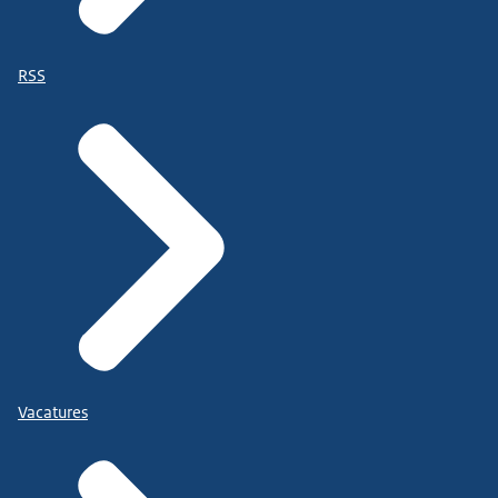
RSS
Vacatures