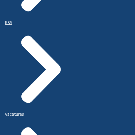
RSS
Vacatures