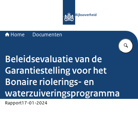
Naar de homepage van Rijksoverheid
Rijksoverheid
Home
Documenten
Vu
Beleidsevaluatie van de
Garantiestelling voor het
Bonaire riolerings- en
waterzuiveringsprogramma
Rapport
17-01-2024