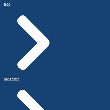
RSS
Vacatures