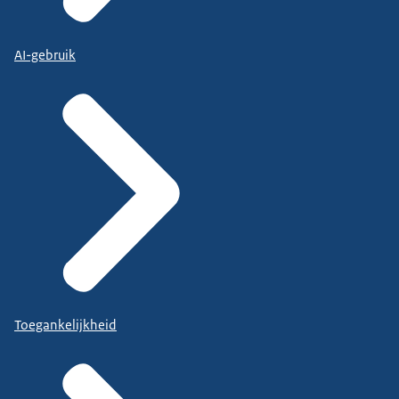
AI-gebruik
Toegankelijkheid