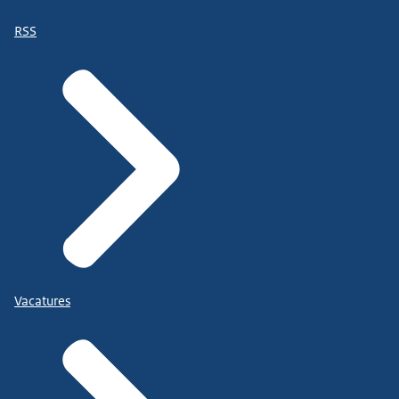
RSS
Vacatures