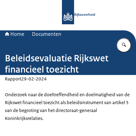
Naar de homepage van Rijksoverheid
Rijksoverheid
Home
Documenten
Vu
Beleidsevaluatie Rijkswet
financieel toezicht
Rapport
29-02-2024
Onderzoek naar de doeltreffendheid en doelmatigheid van de
Rijkswet financieel toezicht als beleidsinstrument van artikel 5
van de begroting van het directoraat-generaal
Koninkrijksrelaties.