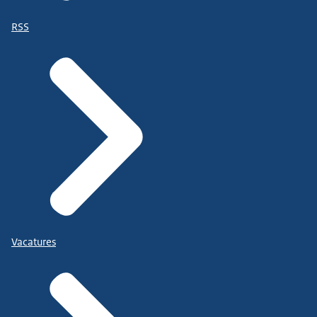
RSS
Vacatures