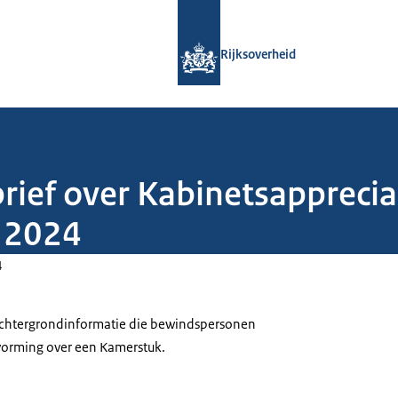
Naar de homepage van Rijksoverheid
Rijksoverheid
rief over Kabinetsapprecia
 2024
4
 achtergrondinformatie die bewindspersonen
tvorming over een Kamerstuk.