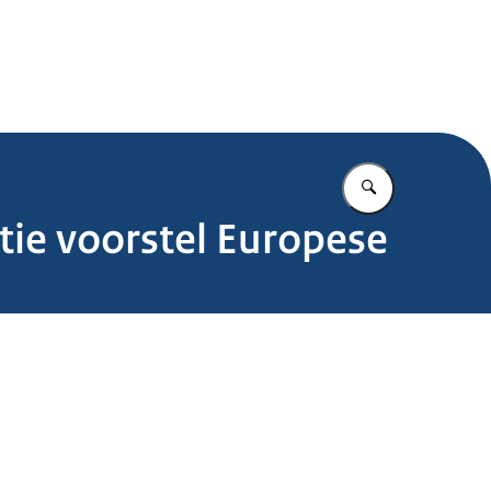
.nl
Vul in wat u z
tie voorstel Europese