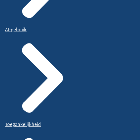
AI-gebruik
Toegankelijkheid