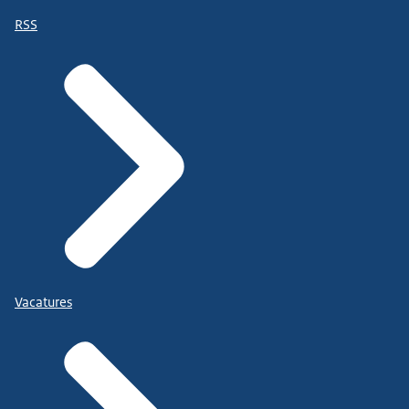
RSS
Vacatures