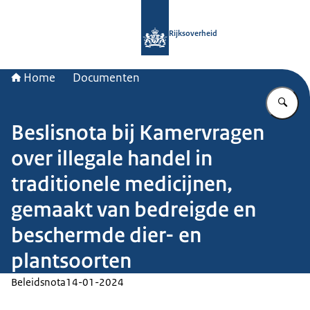
Naar de homepage van Rijksoverheid
Rijksoverheid
Home
Documenten
Vu
Beslisnota bij Kamervragen
over illegale handel in
traditionele medicijnen,
gemaakt van bedreigde en
beschermde dier- en
plantsoorten
Beleidsnota
14-01-2024