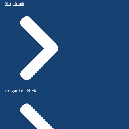
AI-gebruik
Toegankelijkheid