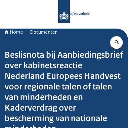
Naar de homepage van Rijksoverheid
Rijksoverheid
Home
Documenten
Vu
Beslisnota bij Aanbiedingsbrief
over kabinetsreactie
Nederland Europees Handvest
voor regionale talen of talen
van minderheden en
Kaderverdrag over
bescherming van nationale