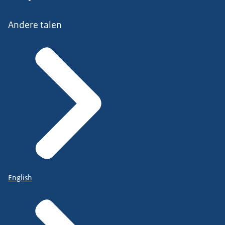
Andere talen
English