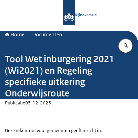
Naar de homepage van Rijksoverheid
Rijksoverheid
Home
Documenten
Vu
Tool Wet inburgering 2021
(Wi2021) en Regeling
specifieke uitkering
Onderwijsroute
Publicatie
05-12-2025
Deze rekentool voor gemeenten geeft inzicht in: